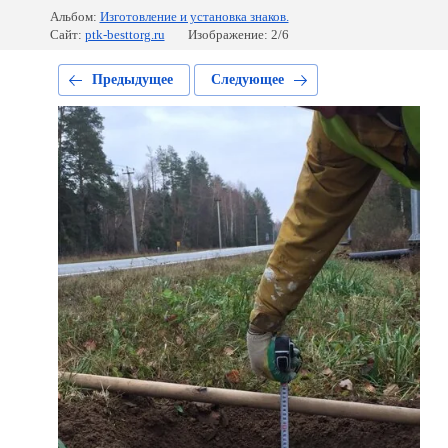
Альбом:
Изготовление и установка знаков.
Сайт:
ptk-besttorg.ru
Изображение: 2/6
Предыдущее
Следующее