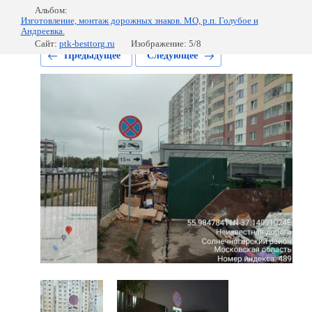
Альбом:
Изготовление, монтаж дорожных знаков. МО, р.п. Голубое и
Андреевка.
Сайт:
ptk-besttorg.ru
Изображение: 5/8
Предыдущее
Следующее