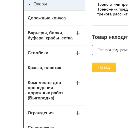
Опоры
Тренога или тр
Треножник пред
тренога рассчит
Дорожные конуса
Барьеры, блоки,
Товар находит
буфера, крабы, сетка
Треноги под врем
Столбики
Назад
Краска, пластик
Комплекты для
проведения
дорожных работ
(Выгородка)
Ограждения
Спецодежда