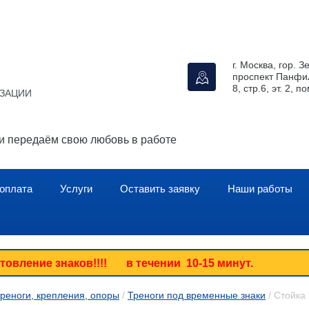
г. Москва, гор. 
проспект Панфил
8, стр.6, эт. 2, п
ИЗАЦИИ
 и передаём свою любовь в работе
 оплата
Услуги
Оставить заявку
Наши работы
ление знаков!!!! в течении 10-15 минут.
треноги, крепления, опоры
 / 
Треноги под временные знаки
 / Стойка