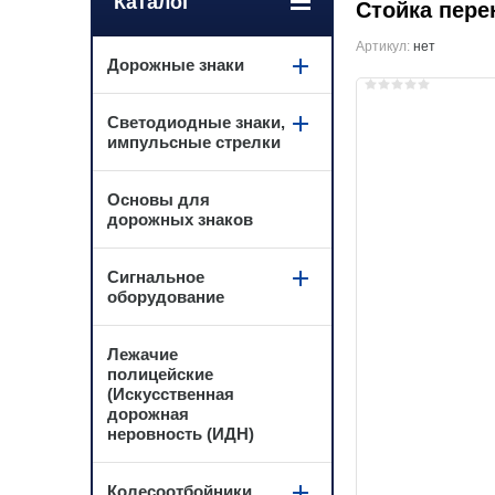
Каталог
Стойка пере
Артикул:
нет
Дорожные знаки
Светодиодные знаки,
импульсные стрелки
Основы для
дорожных знаков
Сигнальное
оборудование
Лежачие
полицейские
(Искусственная
дорожная
неровность (ИДН)
Колесоотбойники